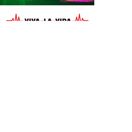
BOOKING
MANFRED JOST
Ludwig-Simon Straße 1
D-54295 Trier
Tel.:
+49 651 8242354
· Mobil:
+49 173
3189571
Email:
manfred.jost1@gmx.de
IMPRESSUM
DATENSCHUTZ
SITEMAP
© 2019 VIVA LA VIDA