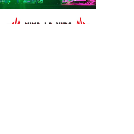
BOOKING
MANFRED JOST
Ludwig-Simon Straße 1
D-54295 Trier
Tel.:
+49 651 8242354
· Mobil:
+49 173
3189571
Email:
manfred.jost1@gmx.de
IMPRESSUM
DATENSCHUTZ
SITEMAP
© 2019 VIVA LA VIDA