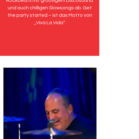
Rockbeats mit groovigem Discosound
und auch chilligen Slowsongs ab. Get
the party started – ist das Motto von
„Viva La Vida“.
Chrisian Michels