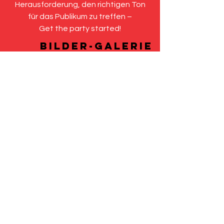
Herausforderung, den richtigen Ton
für das Publikum zu treffen –
Get the party started!
BILDER-GALERIE
DIANA ROSS
Kasino Trier
2023 (3)
Jetzt ansehen