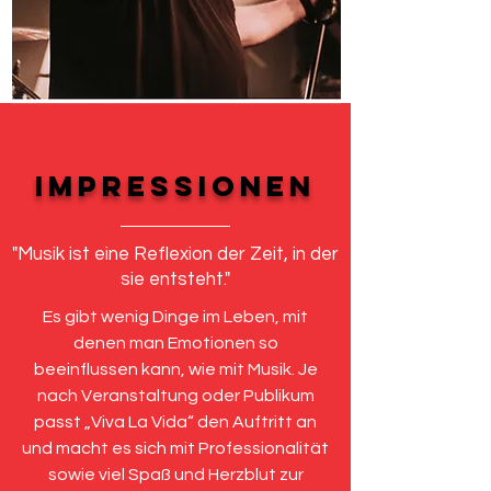
IMPRESSIONEN
"Musik ist eine Reflexion der Zeit, in der
sie entsteht."
Es gibt wenig Dinge im Leben, mit
denen man Emotionen so
beeinflussen kann, wie mit Musik. Je
nach Veranstaltung oder Publikum
passt „Viva La Vida“ den Auftritt an
und macht es sich mit Professionalität
sowie viel Spaß und Herzblut zur